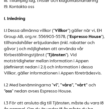
18. Tillämplig lag, tvister och klagomålshantering
19. Kontakta oss
1. Inledning
1.1 Dessa allmänna villkor (”
Villkor
”) gäller när vi, EH
Group AB, org.nr. 556903-5578, (”
Espresso House
”),
tillhandahåller erbjudanden (inkl. rabatter och
gåvor ) och möjligheten att använda vår
förbeställningstjänst (”
Tjänsten
”). Vid
motstridigheter mellan information i Appen
(definierat nedan i 2.1) och information i dessa
Villkor, gäller informationen i Appen företrädesvis.
1.2 Med benämningarna ”
vi”, ”våra”, ”vårt”
och
”oss
” nedan avses Espresso House.
1.3 För att ansluta dig till Tjänsten, måste du vara 18