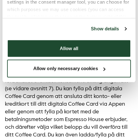
settings in the consent manager tool, you can choose for
ditt digitala kort så att du vid ett senare tillfälle kan
which purposes we may use cookies (you can access
använda beloppet på kortet för att betala dina
the tool by clicking on the icon at the bottom right of this
köp i våra coffee shops. Beloppet ska vara i samma
website).
valuta som valutan på ditt Coffee Card (om att vi
Show details
inte anger annat, i vilket fall vi kommer att justera
det belopp som krediteras till ditt Coffee Card i
Allow all
enlighet med den växlingskurs som vi vid var tid
tillämpar). Överföringen är oåterkallelig och du kan
inte ta ut beloppet som finns på ditt Coffee Card i
Allow only necessary cookies
kontanter eller som kontoinsättning, endast
förbehållet eventuell konsumenträttslig ångerrätt
(se vidare avsnitt 7). Du kan fylla på ditt digitala
Coffee Card genom att ansluta ditt konto- eller
kreditkort till ditt digitala Coffee Card via Appen
eller genom att fylla på kortet med de
betalningsmetoder som Espresso House erbjuder,
och därefter välja vilket belopp du vill överföra till
ditt Coffee Card. Du kan även ladda/fylla på ditt