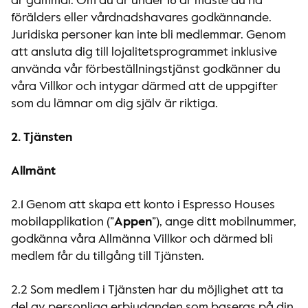
år gammal. Om du är under 18 år måste du ha
förälders eller vårdnadshavares godkännande.
Juridiska personer kan inte bli medlemmar. Genom
att ansluta dig till lojalitetsprogrammet inklusive
använda vår förbeställningstjänst godkänner du
våra Villkor och intygar därmed att de uppgifter
som du lämnar om dig själv är riktiga.
2. Tjänsten
Allmänt
2.1 Genom att skapa ett konto i Espresso Houses
mobilapplikation (”
Appen
”), ange ditt mobilnummer,
godkänna våra Allmänna Villkor och därmed bli
medlem får du tillgång till Tjänsten.
2.2 Som medlem i Tjänsten har du möjlighet att ta
del av personliga erbjudanden som baseras på din