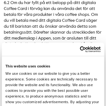
6.2 Om du har fyllt på ett belopp på ditt digitala
Coffee Card i förväg kan du använda det för att
betala för våra produkter i våra coffee shops. Om
du vill betala med ditt digitala Coffee Card säger
du till baristan att du önskar använda detta som
betalningssätt. Därefter skannar du streckkoden för
ditt medlemskap i Appen, som är ansluten till ditt
digitala Coffee Card. Köpesumman dras från ditt
Coffee Card. Om köpet görs i en annan valuta än
valutan på ditt Coffee Card kommer det debiterade
beloppet att justeras i enlighet med den
This website uses cookies
växlingskurs som vi vid var tid tillämpar. Om saldot
We use cookies on our website to give you a better
på ditt Coffee Card inte är tillräckligt för köpet
experience. Some cookies are technically necessary to
kommer vi att neka betalning, varpå du kommer att
provide the website and its functionality. We also use
behöva använda ett annat betalningsmedel.
cookies to provide you with the best possible user
experience, to produce anonymous statistics and to
6.3 Att ladda ditt Coffee Card, eller att fylla på
show you customized advertisements. By adjusting your
detta i förväg, innebär att du överför ett belopp till