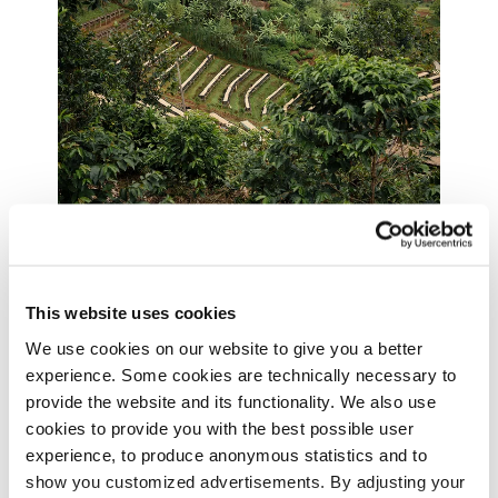
Nymalet
Kaffesorter köps in från olika ursprung, var och en
This website uses cookies
med sin egen skördesäsong. Detta gör det möjligt
We use cookies on our website to give you a better
för oss att rosta nysskördat kaffe året runt. Genom
experience. Some cookies are technically necessary to
Johan & Nyström arbetar vårt rosteri kontinuerligt
provide the website and its functionality. We also use
med att förfina rostprofiler, koppning av nya
cookies to provide you with the best possible user
partier och justera tekniker för att lyfta fram smak
experience, to produce anonymous statistics and to
och karaktär.
show you customized advertisements. By adjusting your