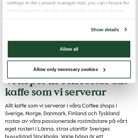
Deras rostmästare experimenterar, smakar och
settings in the consent manager tool, you can choose for
utvärderar varje batch för att säkerställa att varje
which purposes we may use cookies (you can access
the tool by clicking on the icon at the bottom right of this
kaffe rostas utifrån sin unika potential. Detta
website).
arbetssätt speglar deras filosofi att kombinera
Show details
passion, kvalitet och långsiktiga partnerskap med
producenter.
Allow all
Allow only necessary cookies
Vi köper in och rostar allt
kaffe som vi serverar
Allt kaffe som vi serverar i våra Coffee shops i
Sverige, Norge, Danmark, Finland och Tyskland
rostas av våra passionerade rostmästare på vårt
eget rosteri i Länna, strax utanför Sveriges
huvudstad Stockholm. Varje böna är ett