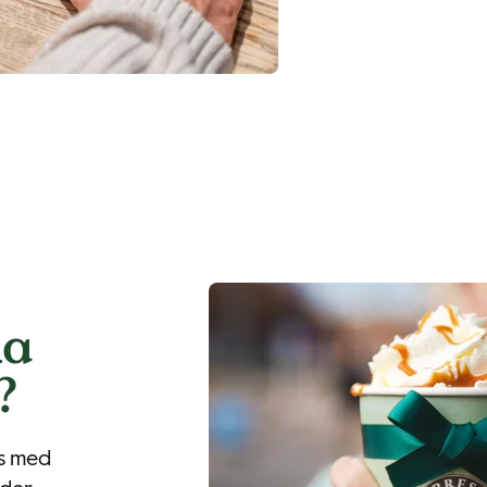
ha
?
as med