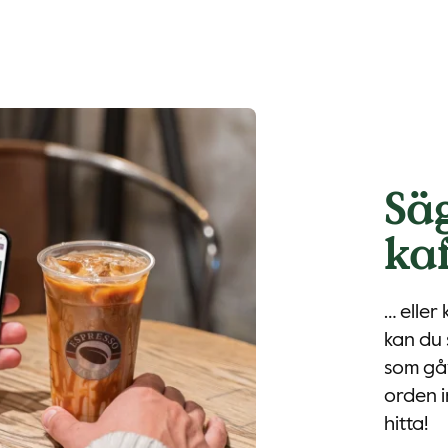
Sä
kaf
… eller
kan du 
som gåv
orden in
hitta!