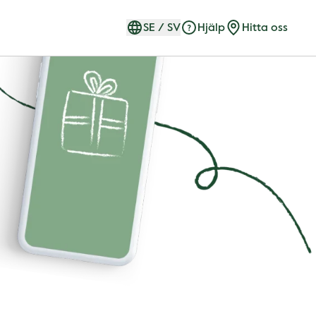
SE
/
SV
Hjälp
Hitta oss