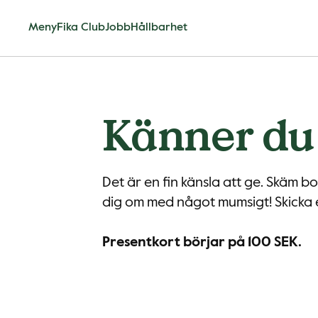
Meny
Fika Club
Jobb
Hållbarhet
Känner du 
Det är en fin känsla att ge. Skäm b
dig om med något mumsigt! Skicka 
Presentkort börjar på 100 SEK.