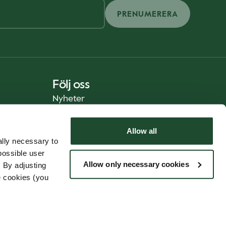
PRENUMERERA
Följ oss
Nyheter
Allow all
lly necessary to
possible user
Allow only necessary cookies
 By adjusting
e cookies (you