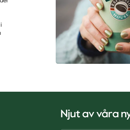
nder
i
u
Njut av våra 