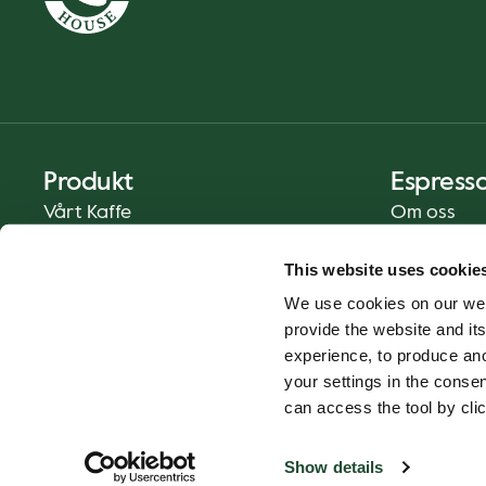
Produkt
Espress
Vårt Kaffe
Om oss
Mat och Dryck
Press
This website uses cookie
Kaffe på Ditt Sätt
Kontakt
We use cookies on our web
Catering
provide the website and its
Leverans
experience, to produce an
Presentkort
your settings in the cons
can access the tool by clic
Show details