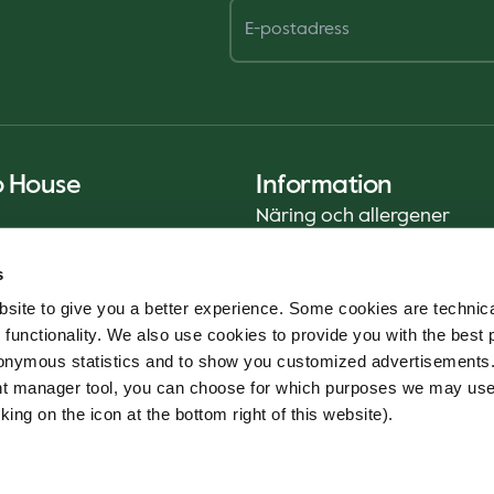
o House
Information
Näring och allergener
Privacy Notice
s
Cookie Policy
site to give you a better experience. Some cookies are technica
Hållbarhetsrapport (ENG)
 functionality. We also use cookies to provide you with the best 
Livsmedelssäkerhet
onymous statistics and to show you customized advertisements.
Användarvillkor - App
ent manager tool, you can choose for which purposes we may us
Whistleblowerservice
king on the icon at the bottom right of this website).
Code of conduct